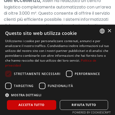
dell’eccellenza,
Asein ha realizzato un centro
logistico completamente automatizzato con un’area
di oltre 3.000 m². Questo consente di offrire il servizio
clienti più efficiente possibile. I sistemi informatizzati
del magazzino garantiscono inventari costanti e
×
accurati, seguendo criteri logistici di efficienza e
Questo sito web utilizza cookie
tracciabilità. Le principali compagnie di trasporto
Utilizziamo i cookie per personalizzare contenuti, annunci e per
collaborano quotidianamente con Asein per
SPANISH
analizzare il nostro traffico. Condividiamo inoltre informazioni sul tuo
garantire tempi di consegna rapidi e senza
utilizzo del nostro sito con i nostri partner pubblicitari e di analisi che
ENGLISH
potrebbero combinarle con altre informazioni che hai fornito loro o
inconvenienti.
che hanno raccolto dal tuo utilizzo dei loro servizi.
Política de
ITALIAN
privacidad
L’investimento nella tecnologia, sia nella nostra
fabbrica che attraverso i migliori partner europei,
STRETTAMENTE NECESSARI
PERFORMANCE
definisce una chiara strategia orientata alla
soddisfazione del cliente.
TARGETING
FUNZIONALITÀ
MOSTRA DETTAGLI
ACCETTA TUTTO
RIFIUTA TUTTO
POWERED BY COOKIESCRIPT